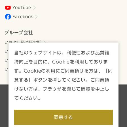
YouTube
Facebook
グループ会社
いちよし経済研究所
いちよしアセットマネジメント
当社のウェブサイトは、利便性および品質維
いちよしビジネスサービス
持向上を目的に、Cookieを利用しておりま
いちよしIFA
す。Cookieの利用にご同意頂ける方は、「同
意する」ボタンを押してください。ご同意頂
けない方は、ブラウザを閉じて閲覧を中止し
各種方針・注意事項一覧
サイトマップ
てください。
Copyright © Ichiyoshi Securities Co., Ltd. All rights reserved.
同意する