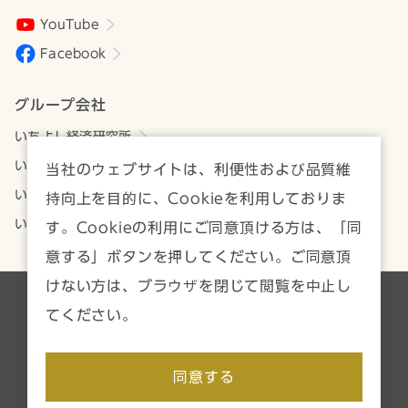
YouTube
Facebook
グループ会社
いちよし経済研究所
いちよしアセットマネジメント
当社のウェブサイトは、利便性および品質維
いちよしビジネスサービス
持向上を目的に、Cookieを利用しておりま
いちよしIFA
す。Cookieの利用にご同意頂ける方は、「同
意する」ボタンを押してください。ご同意頂
けない方は、ブラウザを閉じて閲覧を中止し
各種方針・注意事項一覧
サイトマップ
てください。
Copyright © Ichiyoshi Securities Co., Ltd. All rights reserved.
同意する