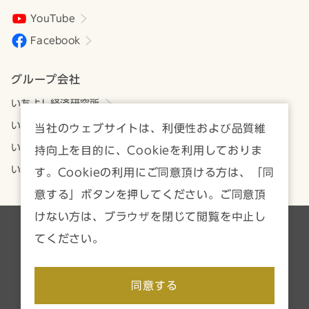
YouTube
Facebook
グループ会社
いちよし経済研究所
いちよしアセットマネジメント
当社のウェブサイトは、利便性および品質維
いちよしビジネスサービス
持向上を目的に、Cookieを利用しておりま
いちよしIFA
す。Cookieの利用にご同意頂ける方は、「同
意する」ボタンを押してください。ご同意頂
けない方は、ブラウザを閉じて閲覧を中止し
各種方針・注意事項一覧
サイトマップ
てください。
Copyright © Ichiyoshi Securities Co., Ltd. All rights reserved.
同意する