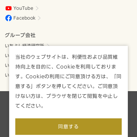
YouTube
Facebook
グループ会社
いちよし経済研究所
いちよしアセットマネジメント
当社のウェブサイトは、利便性および品質維
いちよしビジネスサービス
持向上を目的に、Cookieを利用しておりま
いちよしIFA
す。Cookieの利用にご同意頂ける方は、「同
意する」ボタンを押してください。ご同意頂
けない方は、ブラウザを閉じて閲覧を中止し
各種方針・注意事項一覧
サイトマップ
てください。
Copyright © Ichiyoshi Securities Co., Ltd. All rights reserved.
同意する