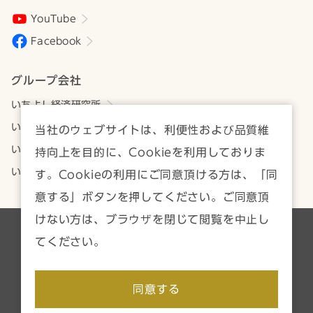
YouTube
Facebook
グループ会社
いちよし経済研究所
いちよしアセットマネジメント
当社のウェブサイトは、利便性および品質維
いちよしビジネスサービス
持向上を目的に、Cookieを利用しておりま
いちよしIFA
す。Cookieの利用にご同意頂ける方は、「同
意する」ボタンを押してください。ご同意頂
けない方は、ブラウザを閉じて閲覧を中止し
各種方針・注意事項一覧
サイトマップ
てください。
Copyright © Ichiyoshi Securities Co., Ltd. All rights reserved.
同意する