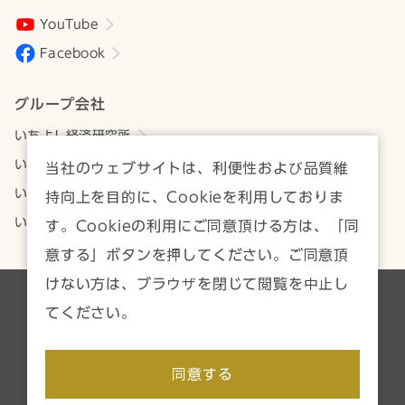
YouTube
Facebook
グループ会社
いちよし経済研究所
いちよしアセットマネジメント
当社のウェブサイトは、利便性および品質維
いちよしビジネスサービス
持向上を目的に、Cookieを利用しておりま
いちよしIFA
す。Cookieの利用にご同意頂ける方は、「同
意する」ボタンを押してください。ご同意頂
けない方は、ブラウザを閉じて閲覧を中止し
各種方針・注意事項一覧
サイトマップ
てください。
Copyright © Ichiyoshi Securities Co., Ltd. All rights reserved.
同意する