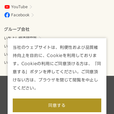
YouTube
Facebook
グループ会社
いちよし経済研究所
いちよしアセットマネジメント
当社のウェブサイトは、利便性および品質維
いちよしビジネスサービス
持向上を目的に、Cookieを利用しておりま
いちよしIFA
す。Cookieの利用にご同意頂ける方は、「同
意する」ボタンを押してください。ご同意頂
けない方は、ブラウザを閉じて閲覧を中止し
各種方針・注意事項一覧
サイトマップ
てください。
Copyright © Ichiyoshi Securities Co., Ltd. All rights reserved.
同意する