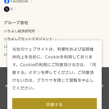
Facebook
X
グループ会社
いちよし経済研究所
いちよしアセットマネジメント
いちよしビジネスサービス
当社のウェブサイトは、利便性および品質維
いちよしIFA
持向上を目的に、Cookieを利用しておりま
す。Cookieの利用にご同意頂ける方は、「同
意する」ボタンを押してください。ご同意頂
各種方針・注意事項一覧
サイトマップ
けない方は、ブラウザを閉じて閲覧を中止し
商号等／いちよし証券株式会社 金融商品取引業者 関東財務局長（金商）第24号
てください。
加入協会／日本証券業協会、一般社団法人資産運用業協会
Copyright © Ichiyoshi Securities Co., Ltd. All rights reserved.
同意する