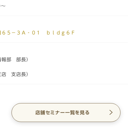
0～
目６５－３Ａ‐０１ ｂｌｄｇ６Ｆ
情報部 部長）
支店 支店長）
店舗セミナー一覧を見る