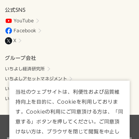
公式SNS
YouTube
Facebook
X
グループ会社
いちよし経済研究所
いちよしアセットマネジメント
いちよしビジネスサービス
当社のウェブサイトは、利便性および品質維
いちよしIFA
持向上を目的に、Cookieを利用しておりま
す。Cookieの利用にご同意頂ける方は、「同
意する」ボタンを押してください。ご同意頂
各種方針・注意事項一覧
サイトマップ
けない方は、ブラウザを閉じて閲覧を中止し
商号等／いちよし証券株式会社 金融商品取引業者 関東財務局長（金商）第24号