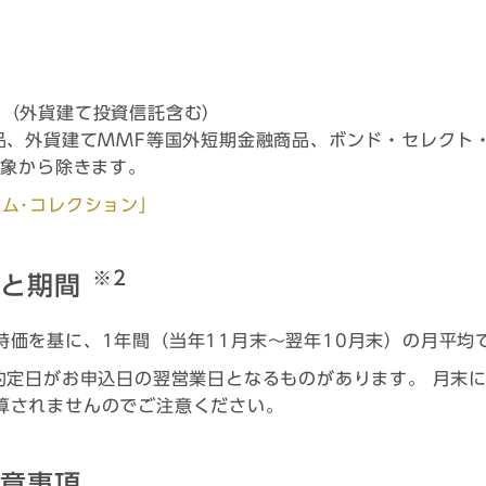
て（外貨建て投資信託含む）
品、外貨建てMMF等国外短期金融商品、ボンド・セレクト
対象から除きます。
ム･コレクション」
※2
法と期間
時価を基に、1年間（当年11月末～翌年10月末）の月平均
は約定日がお申込日の翌営業日となるものがあります。 月末
算されませんのでご注意ください。
留意事項