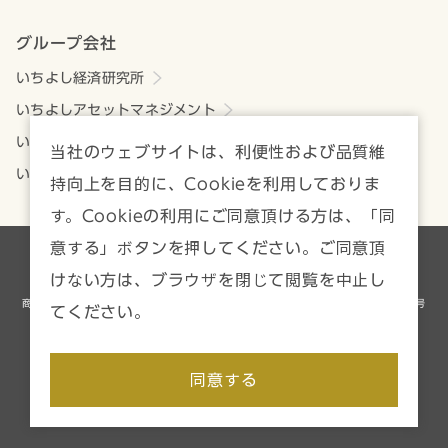
グループ会社
いちよし経済研究所
いちよしアセットマネジメント
いちよしビジネスサービス
当社のウェブサイトは、利便性および品質維
いちよしIFA
持向上を目的に、Cookieを利用しておりま
す。Cookieの利用にご同意頂ける方は、「同
意する」ボタンを押してください。ご同意頂
各種方針・注意事項一覧
サイトマップ
けない方は、ブラウザを閉じて閲覧を中止し
商号等／いちよし証券株式会社 金融商品取引業者 関東財務局長（金商）第24号
てください。
加入協会／日本証券業協会、一般社団法人資産運用業協会
Copyright © Ichiyoshi Securities Co., Ltd. All rights reserved.
同意する