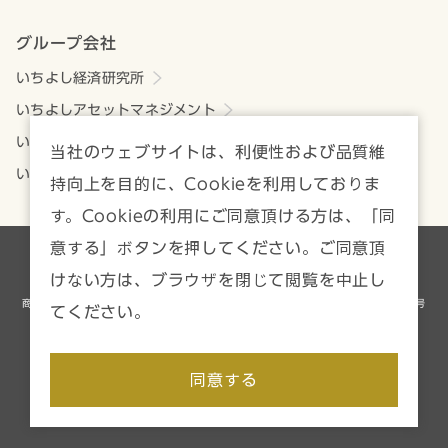
グループ会社
いちよし経済研究所
いちよしアセットマネジメント
いちよしビジネスサービス
当社のウェブサイトは、利便性および品質維
いちよしIFA
持向上を目的に、Cookieを利用しておりま
す。Cookieの利用にご同意頂ける方は、「同
意する」ボタンを押してください。ご同意頂
各種方針・注意事項一覧
サイトマップ
けない方は、ブラウザを閉じて閲覧を中止し
商号等／いちよし証券株式会社 金融商品取引業者 関東財務局長（金商）第24号
てください。
加入協会／日本証券業協会、一般社団法人資産運用業協会
Copyright © Ichiyoshi Securities Co., Ltd. All rights reserved.
同意する