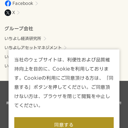
Facebook
X
グループ会社
いちよし経済研究所
いちよしアセットマネジメント
いちよしビジネスサービス
当社のウェブサイトは、利便性および品質維
いちよしIFA
持向上を目的に、Cookieを利用しておりま
す。Cookieの利用にご同意頂ける方は、「同
意する」ボタンを押してください。ご同意頂
各種方針・注意事項一覧
サイトマップ
けない方は、ブラウザを閉じて閲覧を中止し
商号等／いちよし証券株式会社 金融商品取引業者 関東財務局長（金商）第24号
てください。
加入協会／日本証券業協会、一般社団法人資産運用業協会
Copyright © Ichiyoshi Securities Co., Ltd. All rights reserved.
同意する