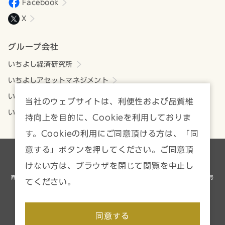
Facebook
X
グループ会社
いちよし経済研究所
いちよしアセットマネジメント
いちよしビジネスサービス
当社のウェブサイトは、利便性および品質維
いちよしIFA
持向上を目的に、Cookieを利用しておりま
す。Cookieの利用にご同意頂ける方は、「同
意する」ボタンを押してください。ご同意頂
各種方針・注意事項一覧
サイトマップ
けない方は、ブラウザを閉じて閲覧を中止し
商号等／いちよし証券株式会社 金融商品取引業者 関東財務局長（金商）第24号
てください。
加入協会／日本証券業協会、一般社団法人資産運用業協会
Copyright © Ichiyoshi Securities Co., Ltd. All rights reserved.
同意する