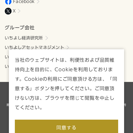
Facebook
X
グループ会社
いちよし経済研究所
いちよしアセットマネジメント
いちよしビジネスサービス
当社のウェブサイトは、利便性および品質維
いちよしIFA
持向上を目的に、Cookieを利用しておりま
す。Cookieの利用にご同意頂ける方は、「同
意する」ボタンを押してください。ご同意頂
各種方針・注意事項一覧
サイトマップ
けない方は、ブラウザを閉じて閲覧を中止し
商号等／いちよし証券株式会社 金融商品取引業者 関東財務局長（金商）第24号
てください。
加入協会／日本証券業協会、一般社団法人資産運用業協会
Copyright © Ichiyoshi Securities Co., Ltd. All rights reserved.
同意する