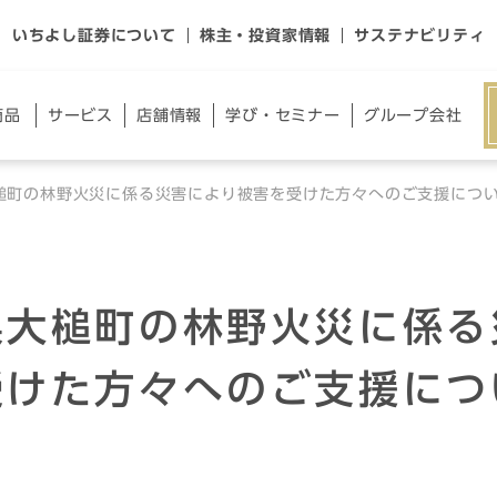
いちよし証券について
株主・投資家情報
サステナビリティ
商品
サー
ビス
店舗
情報
学び・
セミナー
グループ
会社
槌町の林野火災に係る災害により被害を受けた方々へのご支援につ
県大槌町の林野火災に係る
受けた方々へのご支援につ