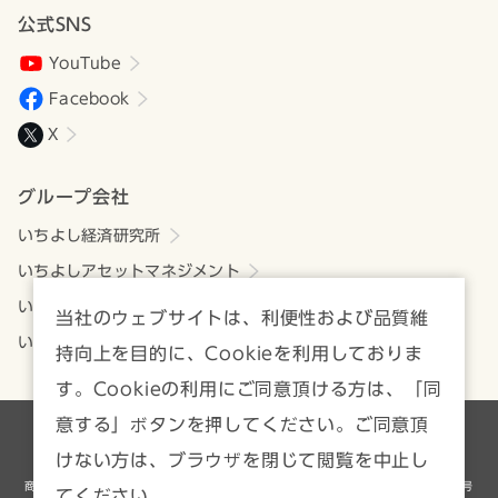
公式SNS
YouTube
Facebook
X
グループ会社
いちよし経済研究所
いちよしアセットマネジメント
いちよしビジネスサービス
当社のウェブサイトは、利便性および品質維
いちよしIFA
持向上を目的に、Cookieを利用しておりま
す。Cookieの利用にご同意頂ける方は、「同
意する」ボタンを押してください。ご同意頂
各種方針・注意事項一覧
サイトマップ
けない方は、ブラウザを閉じて閲覧を中止し
商号等／いちよし証券株式会社 金融商品取引業者 関東財務局長（金商）第24号
てください。