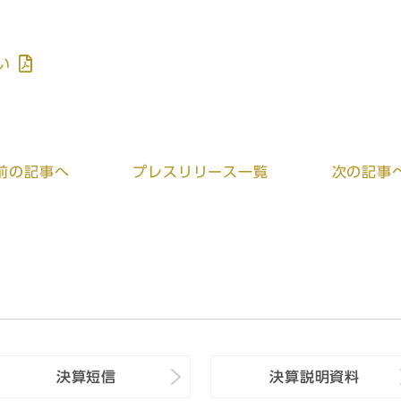
い
前
の記事
へ
プレスリリース一覧
次
の記事
決算短信
決算説明資料