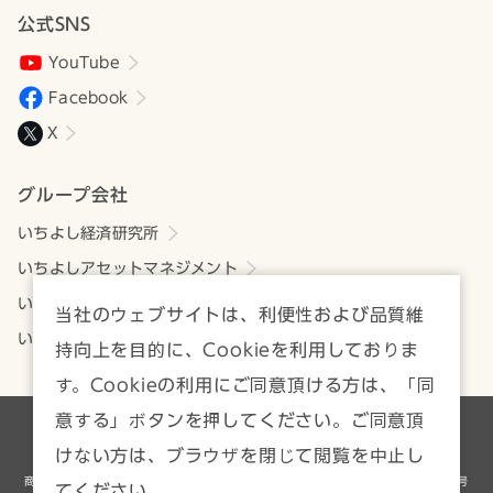
公式SNS
YouTube
Facebook
X
グループ会社
いちよし経済研究所
いちよしアセットマネジメント
いちよしビジネスサービス
当社のウェブサイトは、利便性および品質維
いちよしIFA
持向上を目的に、Cookieを利用しておりま
す。Cookieの利用にご同意頂ける方は、「同
意する」ボタンを押してください。ご同意頂
各種方針・注意事項一覧
サイトマップ
けない方は、ブラウザを閉じて閲覧を中止し
商号等／いちよし証券株式会社 金融商品取引業者 関東財務局長（金商）第24号
てください。