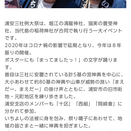
浦安三社例大祭は、堀江の清龍神社、猫実の豊受神
社、当代島の稲荷神社が合同で執り行う一大イベント
です。
2020年はコロナ禍の影響で延期となり、今年は８年
振りの開催。
ポスターにも「まってましたっ！」の文字が踊りま
す。
普段は三社に安置されている計5基の宮神輿を中心に、
大小あわせて約80基の神輿や山車が威勢の良い「まえ
だー、まえだー」の掛け声とともに、浦安市の旧市街
地・元町地区を練り歩きました。
浦安支店のメンバーも「十区」「西組」「岡崎會」に
分かれて参加。
いちよしの法被に身を包み、祭り囃子にあわせて、地
域の皆さまと一緒に神輿を担ぎました。