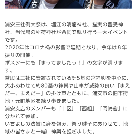
浦安三社例大祭は、堀江の清龍神社、猫実の豊受神
社、当代島の稲荷神社が合同で執り行う一大イベント
です。
2020年はコロナ禍の影響で延期となり、今年は８年
振りの開催。
ポスターにも「まってましたっ！」の文字が踊りま
す。
普段は三社に安置されている計5基の宮神輿を中心に、
大小あわせて約80基の神輿や山車が威勢の良い「まえ
だー、まえだー」の掛け声とともに、浦安市の旧市街
地・元町地区を練り歩きました。
浦安支店のメンバーも「十区」「西組」「岡崎會」に
分かれて参加。
いちよしの法被に身を包み、祭り囃子にあわせて、地
域の皆さまと一緒に神輿を担ぎました。