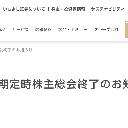
いちよし証券について
株主・投資家情報
サステナビリティ
商品
サー
ビス
店舗
情報
学び・
セミナー
グループ
会社
総会終了のお知らせ
2期定時株主総会終了のお