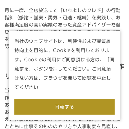
月に一度、全店放送にて「いちよしのクレド」の行動
指針（感謝・誠実・勇気・迅速・継続）を実践し、お
客様満足度の高い実績のあった資産アドバイザーを選
び、全職員の模範（ベストプラクティス）となる発表
を行う「クレドアワー」を開催し、企業文化の定着に
当社のウェブサイトは、利便性および品質維
努めています。
持向上を目的に、Cookieを利用しておりま
す。Cookieの利用にご同意頂ける方は、「同
「働きやすい・やりがいがある職場」作
意する」ボタンを押してください。ご同意頂
りについて
けない方は、ブラウザを閉じて閲覧を中止し
てください。
当社では、現在「働きやすい・やりがいがある職場」
作りを経営の課題として取り組んでいます。これは、
お客様と接する職員が、会社に満足していなければ、
同意する
お客様に真の満足をご提供することは出来ないと考
え、仕事に意欲的に取り組むために、環境を整備する
とともに仕事そのもののやり方や人事制度を見直し、