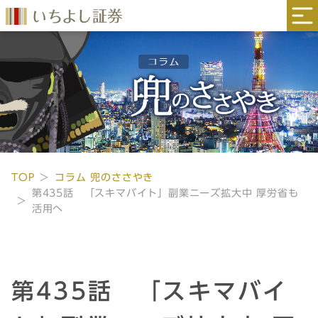
TOP
コラム 兜のささやき
第435話 「スキマバイト」副業ニーズ拡大中 厚労省も
活用へ
第435話 「スキマバイ