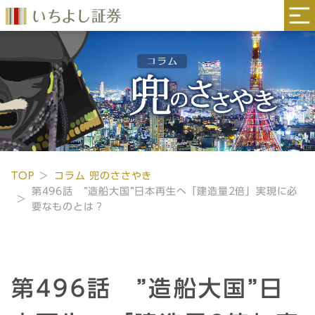
TOP
コラム 兜のささやき
第496話 ”造船大国”日本再生へ「建造量2倍」実現に必
要なものとは？
第496話 ”造船大国”日