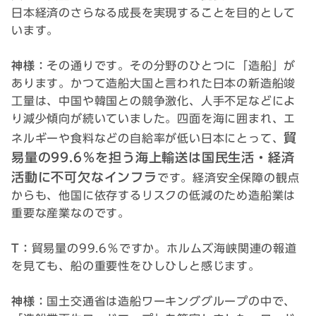
日本経済のさらなる成長を実現することを目的として
います。
神様：
その通りです。その分野のひとつに「造船」が
あります。かつて造船大国と言われた日本の新造船竣
工量は、中国や韓国との競争激化、人手不足などによ
り減少傾向が続いていました。四面を海に囲まれ、エ
貿
ネルギーや食料などの自給率が低い日本にとって、
易量の99.6％を担う海上輸送は国民生活・経済
活動に不可欠なインフラ
です。経済安全保障の観点
からも、他国に依存するリスクの低減のため造船業は
重要な産業なのです。
T：
貿易量の99.6％ですか。ホルムズ海峡関連の報道
を見ても、船の重要性をひしひしと感じます。
神様：
国土交通省は造船ワーキンググループの中で、