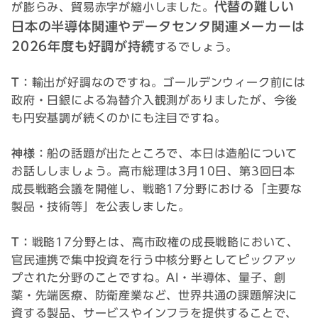
代替の難しい
が膨らみ、貿易赤字が縮小しました。
日本の半導体関連やデータセンタ関連メーカーは
2026年度も好調が持続
するでしょう。
T：
輸出が好調なのですね。ゴールデンウィーク前には
政府・日銀による為替介入観測がありましたが、今後
も円安基調が続くのかにも注目ですね。
神様：
船の話題が出たところで、本日は造船について
お話ししましょう。高市総理は3月10日、第3回日本
成長戦略会議を開催し、戦略17分野における「主要な
製品・技術等」を公表しました。
T：
戦略17分野とは、高市政権の成長戦略において、
官民連携で集中投資を行う中核分野としてピックアッ
プされた分野のことですね。AI・半導体、量子、創
薬・先端医療、防衛産業など、世界共通の課題解決に
資する製品、サービスやインフラを提供することで、