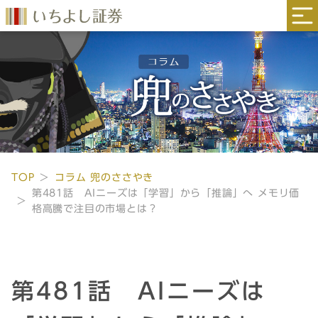
TOP
コラム 兜のささやき
第481話 AIニーズは「学習」から「推論」へ メモリ価
格高騰で注目の市場とは？
第481話 AIニーズは