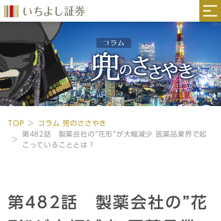
TOP
コラム 兜のささやき
第482話 製薬会社の”花形”が大幅減少 医薬品業界で起
こっていることとは？
第482話 製薬会社の”花