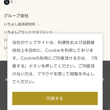
X
グループ会社
いちよし経済研究所
いちよしアセットマネジメント
いちよしビジネスサービス
当社のウェブサイトは、利便性および品質維
いちよしIFA
持向上を目的に、Cookieを利用しておりま
す。Cookieの利用にご同意頂ける方は、「同
意する」ボタンを押してください。ご同意頂
各種方針・注意事項一覧
サイトマップ
けない方は、ブラウザを閉じて閲覧を中止し
商号等／いちよし証券株式会社 金融商品取引業者 関東財務局長（金商）第24号
てください。
加入協会／日本証券業協会、一般社団法人資産運用業協会
Copyright © Ichiyoshi Securities Co., Ltd. All rights reserved.
同意する