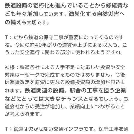
鉄道設備の老朽化も進んでいることから修繕費な
ども年々増加
激甚化する自然災害へ
しています。
の備え
も大切です。
T：
だから鉄道の保守工事が重要になってくるのです
ね。今回の約40年ぶりの運賃値上げによる収入も、こ
うした安全運行に関わる部分に使われるようですね。
神様：
鉄道各社による人手不足に対応した投資や安全
対策は一朝一夕で完成するものではありません。今後
は運賃改定を原資に更なる設備投資額の増加が見込ま
鉄道関連の設備、駅舎の工事を担う企業
れます。
などにとっては大きなチャンス
となるでしょう。鉄
道会社からの受注が増加し、業績向上につながること
が考えられます。
T：
鉄道は欠かせない交通インフラです。保守工事を通