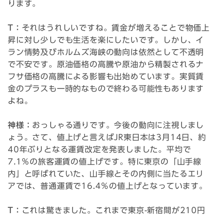
ります。
T：
それはうれしいですね。賃金が増えることで物価上
昇に対し少しでも生活を楽にしたいです。しかし、イ
ラン情勢及びホルムズ海峡の動向は依然として不透明
で不安です。原油価格の高騰や原油から精製されるナ
フサ価格の高騰による影響も出始めています。実質賃
金のプラスも一時的なもので終わる可能性もあります
よね。
神様：
おっしゃる通りです。今後の動向に注視しまし
ょう。さて、値上げと言えばJR東日本は3月14日、約
40年ぶりとなる運賃改定を発表しました。平均で
7.1％の旅客運賃の値上げです。特に東京の「山手線
内」と呼ばれていた、山手線とその内側に当たるエリ
アでは、普通運賃で16.4％の値上げとなっています。
T：
これは驚きました。これまで東京-新宿間が210円