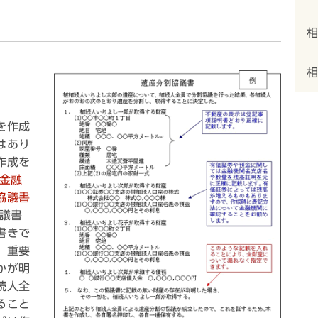
を作成
はあり
作成を
金融
協議書
議書
書きで
。重要
かが明
続人全
ること