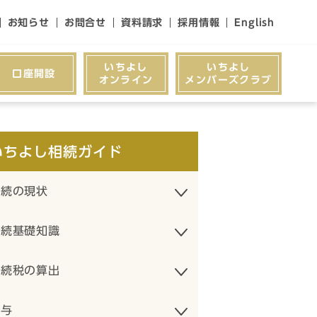
お知らせ
お問合せ
資料請求
採用情報
English
いちよし
いちよし
口座開設
オンライン
メンバーズクラブ
いちよし相続ガイド
相続の現状
相続基礎知識
相続税の算出
贈与