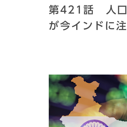
第421話 人
が今インドに