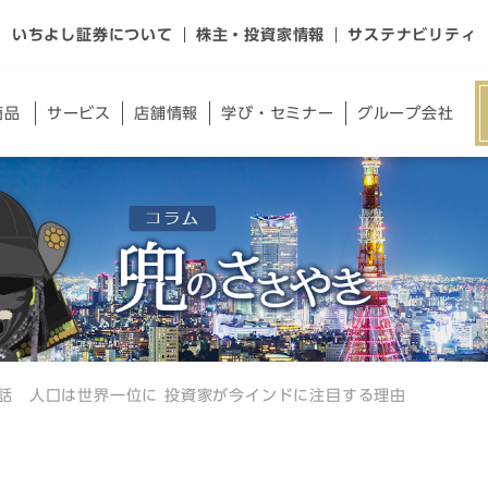
いちよし証券について
株主・投資家情報
サステナビリティ
商品
サー
ビス
店舗
情報
学び・
セミナー
グループ
会社
1話 人口は世界一位に 投資家が今インドに注目する理由