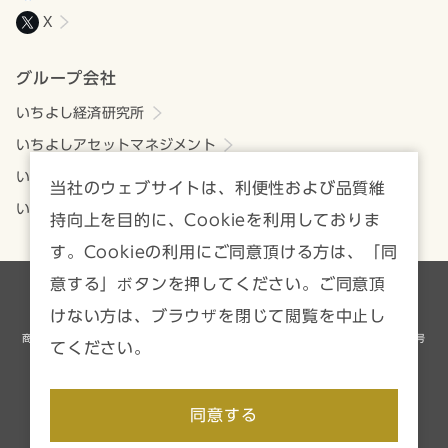
X
グループ会社
いちよし経済研究所
いちよしアセットマネジメント
いちよしビジネスサービス
当社のウェブサイトは、利便性および品質維
いちよしIFA
持向上を目的に、Cookieを利用しておりま
す。Cookieの利用にご同意頂ける方は、「同
意する」ボタンを押してください。ご同意頂
各種方針・注意事項一覧
サイトマップ
けない方は、ブラウザを閉じて閲覧を中止し
商号等／いちよし証券株式会社 金融商品取引業者 関東財務局長（金商）第24号
てください。
加入協会／日本証券業協会、一般社団法人資産運用業協会
Copyright © Ichiyoshi Securities Co., Ltd. All rights reserved.
同意する