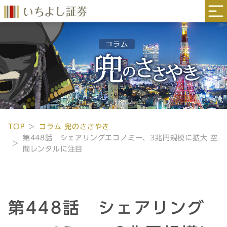
TOP
コラム 兜のささやき
第448話 シェアリングエコノミー、3兆円規模に拡大 空
間レンタルに注目
第448話 シェアリング