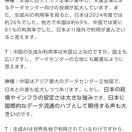
神様：
米国に巨大テック企業が集中し、米国企業によ
るデータセンター向けの投資が拡大しています。ま
た、生成AIの利用率を見ると、日本は2024年度では
約26％でした。他方で米国は約69％、中国では実に
81％の利用率でした。日本より海外で利用が進んでい
ると言えます。
T：
中国の生成AI利用率は米国以上なのですか。国土も
広いですし、データセンターの立地にも最適なように
思えます。
神様：
中国はアジア最大のデータセンター立地国で、
日本の政
日本との差も拡大しつつあります。しかし、
情やインフラの安定さは大きな強み
日本に
です。
国際的なデータ流通のハブとして期待する声も大
きい
のです。
T：
生成AIは世界各地で利用されているわけですから、