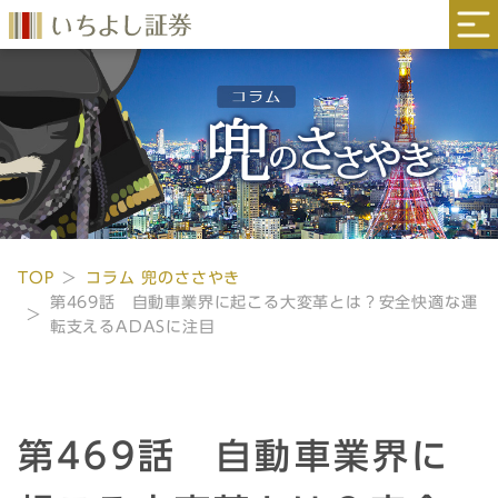
TOP
コラム 兜のささやき
第469話 自動車業界に起こる大変革とは？安全快適な運
転支えるADASに注目
第469話 自動車業界に