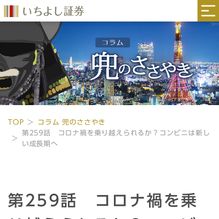
TOP
コラム 兜のささやき
第259話 コロナ禍を乗り越えられるか？コンビニは新し
い成長期へ
第259話 コロナ禍を乗