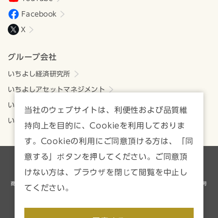
Facebook
X
グループ会社
いちよし経済研究所
いちよしアセットマネジメント
いちよしビジネスサービス
当社のウェブサイトは、利便性および品質維
いちよしIFA
持向上を目的に、Cookieを利用しておりま
す。Cookieの利用にご同意頂ける方は、「同
意する」ボタンを押してください。ご同意頂
各種方針・注意事項一覧
サイトマップ
けない方は、ブラウザを閉じて閲覧を中止し
商号等／いちよし証券株式会社 金融商品取引業者 関東財務局長（金商）第24号
てください。
加入協会／日本証券業協会、一般社団法人資産運用業協会
Copyright © Ichiyoshi Securities Co., Ltd. All rights reserved.